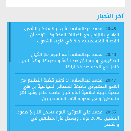
آخر الأخبار
محمد عبدالسلام: نشيد بالاستنكار الشعبي
20:48
الواسع بالتزامن مع الخيانات المكشوف، تؤكد أن
القضية الفلسطينية حية في قلوب الشعوب
محمد عبدالسلام: أنتم اليوم مع الكيان
20:48
الصهيوني وأنتم الآن ضد الأمة وقضيتها، وهذا انحياز
كامل مع العدو ضد قضاياها
محمد عبدالسلام: لا نعتبر قضية التطبيع مع
20:47
العدو الصهيوني خاضعة للمصالح السياسية بل هي
قضية دينية أخلاقية أمام كيان غاصب صادر وشرد أهل
فلسطين وفي سجونه آلاف الفلسطينيين
محمد علي الحوثي: اليوم يسجل التاريخ صمود
20:35
اليمنيين لـ2000 يوم.. ويسجل عار المطبعين في
واشنطن