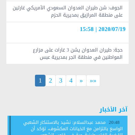
الجوف: شن طيران العدوان السعودي الأمريكي غارتين
على منطقة المرازيق بمديرية الحزم
2020/07/19 | 15:58
حجة: طيران العدوان يشن 3 غارات على مزارع
المواطنين في منطقة الجر بمديرية عبس
(current)
1
2
3
4
»
»»
آخر الأخبار
محمد عبدالسلام: نشيد بالاستنكار الشعبي
20:48
الواسع بالتزامن مع الخيانات المكشوف، تؤكد أن