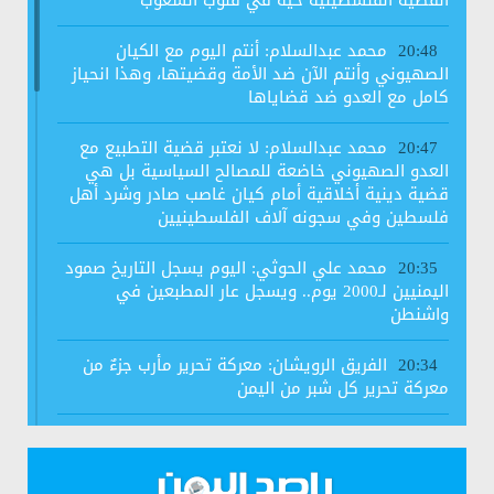
القضية الفلسطينية حية في قلوب الشعوب
محمد عبدالسلام: أنتم اليوم مع الكيان
20:48
الصهيوني وأنتم الآن ضد الأمة وقضيتها، وهذا انحياز
كامل مع العدو ضد قضاياها
محمد عبدالسلام: لا نعتبر قضية التطبيع مع
20:47
العدو الصهيوني خاضعة للمصالح السياسية بل هي
قضية دينية أخلاقية أمام كيان غاصب صادر وشرد أهل
فلسطين وفي سجونه آلاف الفلسطينيين
محمد علي الحوثي: اليوم يسجل التاريخ صمود
20:35
اليمنيين لـ2000 يوم.. ويسجل عار المطبعين في
واشنطن
الفريق الرويشان: معركة تحرير مأرب جزءٌ من
20:34
معركة تحرير كل شبر من اليمن
رابطة علماء اليمن تجدد رفضها لاتفاق الخيانة
20:34
وتعتبره اتفاقا محرما شرعا