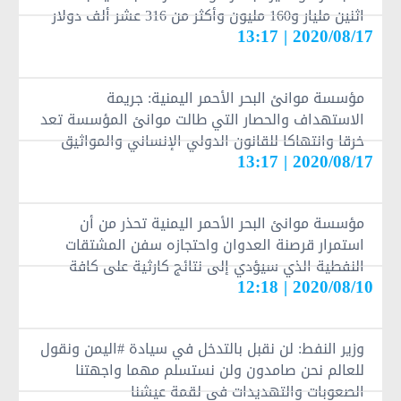
اثنين مليار و160 مليون وأكثر من 316 عشر ألف دولار
2020/08/17 | 13:17
منذ بداية العدوان
مؤسسة موانئ البحر الأحمر اليمنية: جريمة
الاستهداف والحصار التي طالت موانئ المؤسسة تعد
خرقا وانتهاكا للقانون الدولي الإنساني والمواثيق
2020/08/17 | 13:17
الدولية المتعارف عليها
مؤسسة موانئ البحر الأحمر اليمنية تحذر من أن
استمرار قرصنة العدوان واحتجازه سفن المشتقات
النفطية الذي سيؤدي إلى نتائج كارثية على كافة
2020/08/10 | 12:18
القطاعات الخدمية
وزير النفط: لن نقبل بالتدخل في سيادة #اليمن ونقول
للعالم نحن صامدون ولن نستسلم مهما واجهتنا
الصعوبات والتهديدات في لقمة عيشنا