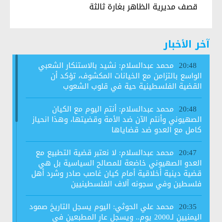
قصف مديرية الظاهر بغارة ثالثة
آخر الأخبار
محمد عبدالسلام: نشيد بالاستنكار الشعبي
20:48
الواسع بالتزامن مع الخيانات المكشوف، تؤكد أن
القضية الفلسطينية حية في قلوب الشعوب
محمد عبدالسلام: أنتم اليوم مع الكيان
20:48
الصهيوني وأنتم الآن ضد الأمة وقضيتها، وهذا انحياز
كامل مع العدو ضد قضاياها
محمد عبدالسلام: لا نعتبر قضية التطبيع مع
20:47
العدو الصهيوني خاضعة للمصالح السياسية بل هي
قضية دينية أخلاقية أمام كيان غاصب صادر وشرد أهل
فلسطين وفي سجونه آلاف الفلسطينيين
محمد علي الحوثي: اليوم يسجل التاريخ صمود
20:35
اليمنيين لـ2000 يوم.. ويسجل عار المطبعين في