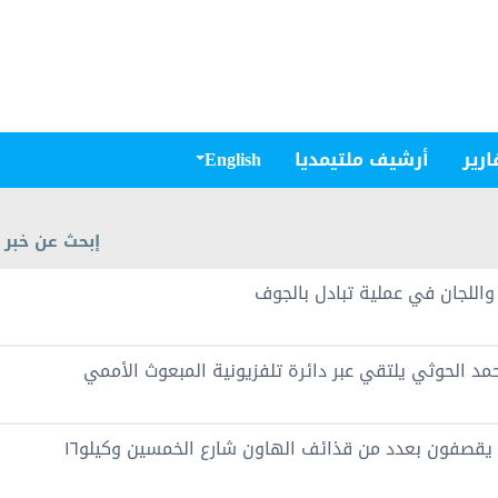
ارير
أرشيف ملتيمديا
English
إبحث عن خبر
 الحوثي يلتقي عبر دائرة تلفزيونية المبعوث الأممي
الحديدة: مرتزقة العدوان يقصفون بعدد من قذائف الهاون شارع الخمسين وكيلو١٦