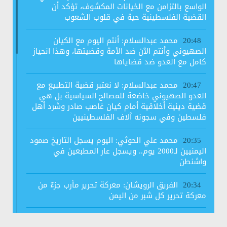
الواسع بالتزامن مع الخيانات المكشوف، تؤكد أن
القضية الفلسطينية حية في قلوب الشعوب
محمد عبدالسلام: أنتم اليوم مع الكيان
20:48
الصهيوني وأنتم الآن ضد الأمة وقضيتها، وهذا انحياز
كامل مع العدو ضد قضاياها
محمد عبدالسلام: لا نعتبر قضية التطبيع مع
20:47
العدو الصهيوني خاضعة للمصالح السياسية بل هي
قضية دينية أخلاقية أمام كيان غاصب صادر وشرد أهل
فلسطين وفي سجونه آلاف الفلسطينيين
محمد علي الحوثي: اليوم يسجل التاريخ صمود
20:35
اليمنيين لـ2000 يوم.. ويسجل عار المطبعين في
واشنطن
الفريق الرويشان: معركة تحرير مأرب جزءٌ من
20:34
معركة تحرير كل شبر من اليمن
رابطة علماء اليمن تجدد رفضها لاتفاق الخيانة
20:34