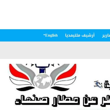
ارير
أرشيف ملتيمديا
English