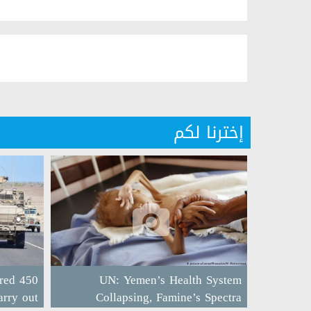
إخترنا لكم
red 450
UN: Yemen’s Health System
arry out
Collapsing, Famine’s Spectra