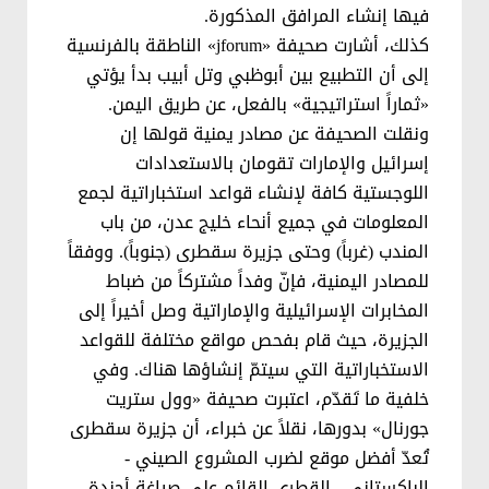
فيها إنشاء المرافق المذكورة.
كذلك، أشارت صحيفة «jforum» الناطقة بالفرنسية
إلى أن التطبيع بين أبوظبي وتل أبيب بدأ يؤتي
«ثماراً استراتيجية» بالفعل، عن طريق اليمن.
ونقلت الصحيفة عن مصادر يمنية قولها إن
إسرائيل والإمارات تقومان بالاستعدادات
اللوجستية كافة لإنشاء قواعد استخباراتية لجمع
المعلومات في جميع أنحاء خليج عدن، من باب
المندب (غرباً) وحتى جزيرة سقطرى (جنوباً). ووفقاً
للمصادر اليمنية، فإنّ وفداً مشتركاً من ضباط
المخابرات الإسرائيلية والإماراتية وصل أخيراً إلى
الجزيرة، حيث قام بفحص مواقع مختلفة للقواعد
الاستخباراتية التي سيتمّ إنشاؤها هناك. وفي
خلفية ما تَقدّم، اعتبرت صحيفة «وول ستريت
جورنال» بدورها، نقلاً عن خبراء، أن جزيرة سقطرى
تُعدّ أفضل موقع لضرب المشروع الصيني -
الباكستاني - القطري القائم على صياغة أجندة