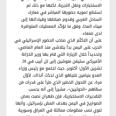
الاستخبارات ونقل التجربة. لكنها مع ذلك لم
تستطع تمويه حضورها المباشر في معارك
الساحل الغربي وقدوم ضباطها وقياداتها إلى
ميناء المخا، وفق ما تؤكّد المعطيات المتوافرة
لدى صنعاء.
على أن التكتّم الذي صاحَب الحضور الإسرائيلي في
الحرب على اليمن بدأ يتلاشى منذ العام الماضي،
وتحديداً خلال الزيارة التي قام بها وزير الخزانة
الأميركي ستيفن منوشين إلى تل أبيب في 28
تشرين الأول/ أكتوبر، حيث اجتمع مع رئيس وزراء
العدو بنيامين نتنياهو الذي تحدّث آنذاك، لأوّل
مرة، عن التحول الخطير الذي طرأ على قدرات مَن
سمّاهم «الحوثيين»، مشيراً إلى أنه بحسب
التقديرات الاستخبارية، فإن طهران نصبت بعض
الصواريخ في اليمن بهدف المسّ بإسرائيل، وأنها
تنوي نصب منظومات مماثلة في العراق وسورية