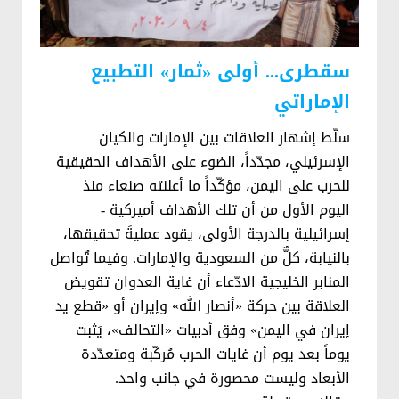
سقطرى... أولى «ثمار» التطبيع
الإماراتي
سلّط إشهار العلاقات بين الإمارات والكيان
الإسرئيلي، مجدّداً، الضوء على الأهداف الحقيقية
للحرب على اليمن، مؤكّداً ما أعلنته صنعاء منذ
اليوم الأول من أن تلك الأهداف أميركية -
إسرائيلية بالدرجة الأولى، يقود عمليةَ تحقيقها،
بالنيابة، كلٌّ من السعودية والإمارات. وفيما تُواصل
المنابر الخليجية الادّعاء أن غاية العدوان تقويض
العلاقة بين حركة «أنصار الله» وإيران أو «قطع يد
إيران في اليمن» وفق أدبيات «التحالف»، يَثبت
يوماً بعد يوم أن غايات الحرب مُركّبة ومتعدّدة
الأبعاد وليست محصورة في جانب واحد.