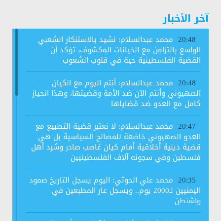
آخر الأخبار
محمد عبدالسلام: نشيد بالاستنكار الشعبي
20:48
الواسع بالتزامن مع الخيانات المكشوف، تؤكد أن
القضية الفلسطينية حية في قلوب الشعوب
محمد عبدالسلام: أنتم اليوم مع الكيان
20:48
الصهيوني وأنتم الآن ضد الأمة وقضيتها، وهذا انحياز
كامل مع العدو ضد قضاياها
محمد عبدالسلام: لا نعتبر قضية التطبيع مع
20:47
العدو الصهيوني خاضعة للمصالح السياسية بل هي
قضية دينية أخلاقية أمام كيان غاصب صادر وشرد أهل
فلسطين وفي سجونه آلاف الفلسطينيين
محمد علي الحوثي: اليوم يسجل التاريخ صمود
20:35
اليمنيين لـ2000 يوم.. ويسجل عار المطبعين في
واشنطن