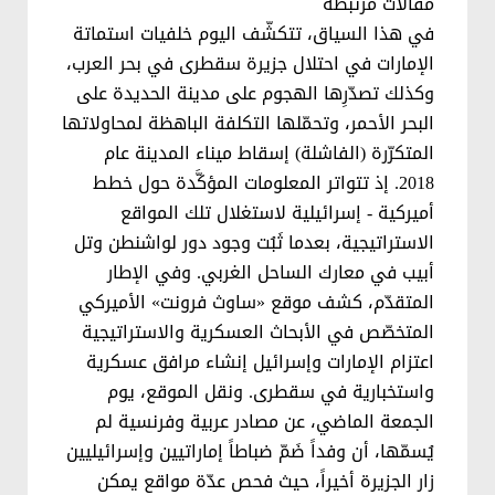
مقالات مرتبطة
في هذا السياق، تتكشّف اليوم خلفيات استماتة
الإمارات في احتلال جزيرة سقطرى في بحر العرب،
وكذلك تصدّرِها الهجوم على مدينة الحديدة على
البحر الأحمر، وتحمّلها التكلفة الباهظة لمحاولاتها
المتكرّرة (الفاشلة) إسقاط ميناء المدينة عام
2018. إذ تتواتر المعلومات المؤكَّدة حول خطط
أميركية - إسرائيلية لاستغلال تلك المواقع
الاستراتيجية، بعدما ثَبُت وجود دور لواشنطن وتل
أبيب في معارك الساحل الغربي. وفي الإطار
المتقدّم، كشف موقع «ساوث فرونت» الأميركي
المتخصّص في الأبحاث العسكرية والاستراتيجية
اعتزام الإمارات وإسرائيل إنشاء مرافق عسكرية
واستخبارية في سقطرى. ونقل الموقع، يوم
الجمعة الماضي، عن مصادر عربية وفرنسية لم
يُسمّها، أن وفداً ضَمّ ضباطاً إماراتيين وإسرائيليين
زار الجزيرة أخيراً، حيث فحص عدّة مواقع يمكن