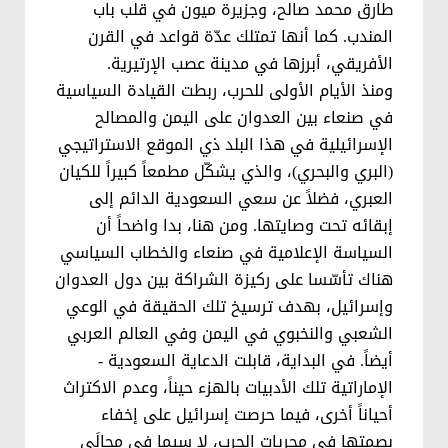
طارق محمد صالح، وجزيرة ميون في قلب باب
المندب. كما أنها تمتلك عدّة قواعد في القرن
الأفريقي، أبرزها في مدينة عصب الإرتيرية.
ومنذ الأيام الأولى للحرب، ربطت القيادة السياسية
في صنعاء بين العدوان على اليمن والمصالح
الإسرائيلية في هذا البلد ذي الموقع الاستراتيجي
(البري والبحري)، والذي يشكّل مطمعاً كبيراً للكيان
العبري، فضلاً عن سعي السعودية الدائم إلى
إبقائه تحت وصايتها. ومن هنا، بدا واضحاً أن
السياسة الإعلامية في صنعاء والخطاب السياسي
هناك تأسّسا على ركيزة الشراكة بين دول العدوان
وإسرائيل، بهدف ترسيخ تلك الحقيقة في الوعي
الشعبي والنخبوي في اليمن وفي العالم العربي
أيضاً. في البداية، قابلت الدعاية السعودية -
الإماراتية تلك الأدبيات بالهزء حيناً، وعدم الاكتراث
أحياناً أخرى، فيما حرصت إسرائيل على إخفاء
بصمتها في مجريات الحرب، لا سيما في مجالَي