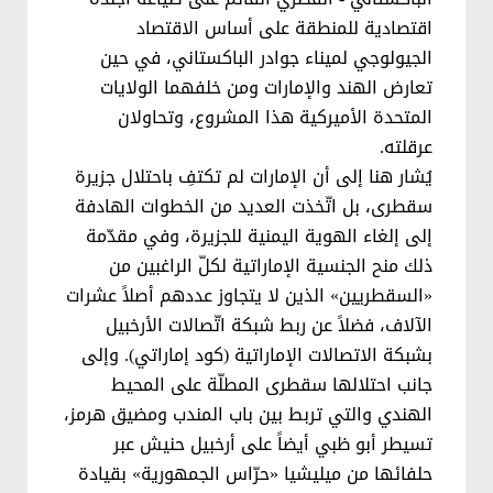
اقتصادية للمنطقة على أساس الاقتصاد
الجيولوجي لميناء جوادر الباكستاني، في حين
تعارض الهند والإمارات ومن خلفهما الولايات
المتحدة الأميركية هذا المشروع، وتحاولان
عرقلته.
يُشار هنا إلى أن الإمارات لم تكتفِ باحتلال جزيرة
سقطرى، بل اتّخذت العديد من الخطوات الهادفة
إلى إلغاء الهوية اليمنية للجزيرة، وفي مقدّمة
ذلك منح الجنسية الإماراتية لكلّ الراغبين من
«السقطريين» الذين لا يتجاوز عددهم أصلاً عشرات
الآلاف، فضلاً عن ربط شبكة اتّصالات الأرخبيل
بشبكة الاتصالات الإماراتية (كود إماراتي). وإلى
جانب احتلالها سقطرى المطلّة على المحيط
الهندي والتي تربط بين باب المندب ومضيق هرمز،
تسيطر أبو ظبي أيضاً على أرخبيل حنيش عبر
حلفائها من ميليشيا «حرّاس الجمهورية» بقيادة