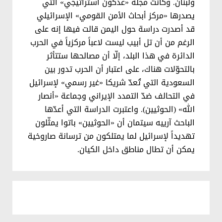
ولبنان. وكانت مجلة «عدكون استراتيجي» التي
يصدرها «مركز أبحاث الأمن القومي» الإسرائيلي
قد أصدرت دراسة حول اليمن قالت فيها إنه على
الرغم من أن تل أبيب ليست لاعباً مركزياً في الحرب
الدائرة في هذا البلد، إلّا أن مصالحها ستتأثر
بالتحوّلات هناك، على اعتبار أن الحرب تدور بين
السعودية التي تُعدّ شريكا «غير رسمي» لإسرائيل
في التحالف ضدّ التمدد الإيراني وجماعة «أنصار
الله» (الحوثيين). واعتبرت الدراسة التي أعدّها
الباحث آرييه سيتمان أن «الحوثيين» باتوا يمثّلون
تهديداً لإسرائيل لما يمتلكون من ترسانة صاروخية
يمكن أن تطال مناطق داخل الكيان.