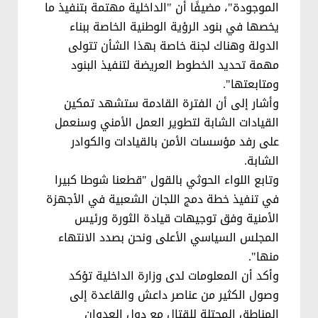
الموجودة"، مضيفًا أن "الداخلية مهتمة بتنفيذ ما
يخصها في بنود الرؤية الوطنية الخاصة ببناء
الدولة وهناك لجنة خاصة بهذا الشأن تتولى
مهمة تحديد الخطوط العريضة لتنفيذ البنود
ومتابعتها".
وأشار إلى أن الفترة القادمة ستشهد تمكين
القيادات الشابة لتطوير العمل الأمني وسنعمل
على رفد مؤسسات الأمن بالقيادات والكوادر
الشابة.
وتابع اللواء الحوثي بالقول "قطعنا شوطا كبيرا
في تنفيذ خطة دمج اللجان الشعبية في الأجهزة
الأمنية وفق توجيهات قيادة الثورة ورئيس
المجلس السياسي الأعلى ونحن بصدد الانتهاء
منها".
وأكد أن المعلومات لدى وزارة الداخلية تؤكد
وصول الكثير من عناصر داعش والقاعدة إلى
المناطق المحتلة للقتال مع دول العدوان