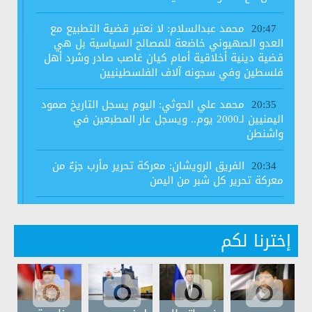
محمد عبدالسلام: لا نعتبر قضية التطبيع مع
20:47
العدو الصهيوني خاضعة للمصالح السياسية بل هي
قضية دينية أخلاقية أمام كيان غاصب صادر وشرد أهل
فلسطين وفي سجونه آلاف الفلسطينيين
محمد علي الحوثي: اليوم يسجل التاريخ صمود
20:35
اليمنيين لـ2000 يوم.. ويسجل عار المطبعين في
واشنطن
الفريق الرويشان: معركة تحرير مأرب جزءٌ من
20:34
معركة تحرير كل شبر من اليمن
رابطة علماء اليمن تجدد رفضها لاتفاق الخيانة
20:34
وتعتبره اتفاقا محرما شرعا
إخترنا لكم
#الرئيس_المشاط: لدي مجموعة اعتراضات
14:06
قدمتها لهيئة مكافحة الفساد فيما يتعلق بالإجراءات
المتعلقة بالذمة المالية بسبب وجود بعض الثغرات