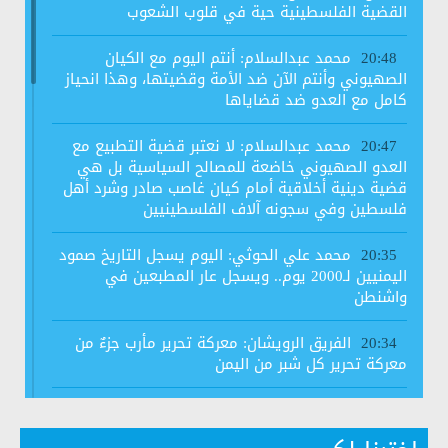
القضية الفلسطينية حية في قلوب الشعوب
محمد عبدالسلام: أنتم اليوم مع الكيان
20:48
الصهيوني وأنتم الآن ضد الأمة وقضيتها، وهذا انحياز
كامل مع العدو ضد قضاياها
محمد عبدالسلام: لا نعتبر قضية التطبيع مع
20:47
العدو الصهيوني خاضعة للمصالح السياسية بل هي
قضية دينية أخلاقية أمام كيان غاصب صادر وشرد أهل
فلسطين وفي سجونه آلاف الفلسطينيين
محمد علي الحوثي: اليوم يسجل التاريخ صمود
20:35
اليمنيين لـ2000 يوم.. ويسجل عار المطبعين في
واشنطن
الفريق الرويشان: معركة تحرير مأرب جزءٌ من
20:34
معركة تحرير كل شبر من اليمن
رابطة علماء اليمن تجدد رفضها لاتفاق الخيانة
20:34
وتعتبره اتفاقا محرما شرعا