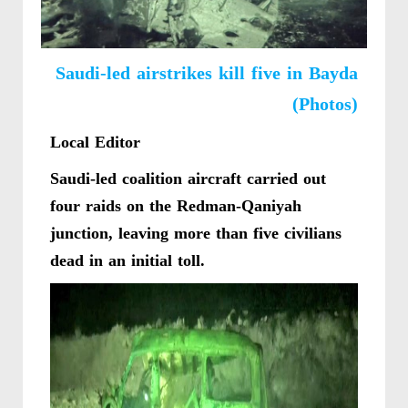
Saudi-led airstrikes kill five in Bayda
(Photos)
Local Editor
Saudi-led coalition aircraft carried out
four raids on the Redman-Qaniyah
junction, leaving more than five civilians
dead in an initial toll.