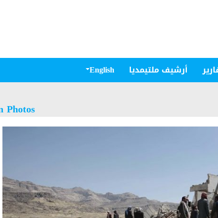
ارير
أرشيف ملتيمديا
English
n Photos