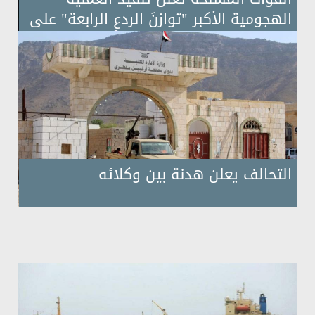
الهجومية الأكبر "توازنَ الردعِ الرابعة" على
الرياض
التحالف يعلن هدنة بين وكلائه