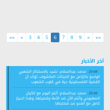
(current)
««
«
3
4
5
6
7
8
9
»
»»
آخر الأخبار
محمد عبدالسلام: نشيد بالاستنكار الشعبي
20:48
الواسع بالتزامن مع الخيانات المكشوف، تؤكد أن
القضية الفلسطينية حية في قلوب الشعوب
محمد عبدالسلام: أنتم اليوم مع الكيان
20:48
الصهيوني وأنتم الآن ضد الأمة وقضيتها، وهذا انحياز
كامل مع العدو ضد قضاياها